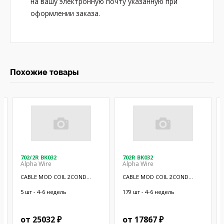
на вашу электронную почту указанную при
оформлении заказа.
Похожие товары
702/2R BK032
702R BK032
Alpha Wire
Alpha Wire
CABLE MOD COIL 2COND
CABLE MOD COIL 2COND
BLACK 10'
BLACK 5'
5 шт - 4-6 недель
179 шт - 4-6 недель
от 25032 ₽
от 17867 ₽