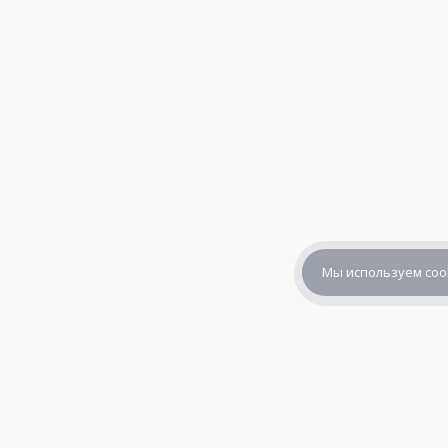
Мы используем coo
+7 (800) 302-65-54
+7 (495) 133-39-03