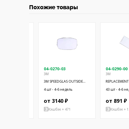
Похожие товары
10
04-0270-03
04-0290-00
3M
3M
LAS INSIDE PROT
3M SPEEDGLAS OUTSIDE
REPLACEMENT 
PRO
PROTECTION 
 недель
4 шт - 4-6 недель
43 шт - 4-6 н
 ₽
от 3140 ₽
от 891 ₽
+ 126
Кэшбэк + 471
Кэшбэк + 1