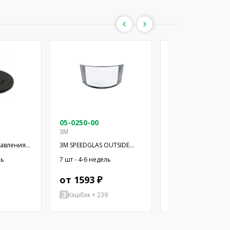
05-0250-00
05-0250-01
3M
3M
равления
3M SPEEDGLAS OUTSIDE
3M SPEEDGLAS OUTS
жателя:
PRO
PRO
ль
7 шт - 4-6 недель
2 шт - 4-6 недель
от 1593 ₽
от 3205 ₽
Кэшбэк + 239
Кэшбэк + 481