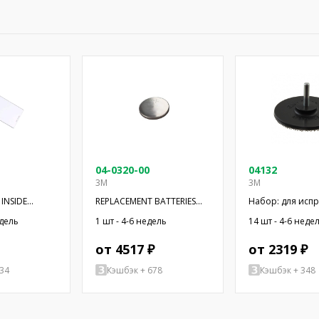
04-0320-00
04132
3M
3M
INSIDE
REPLACEMENT BATTERIES
Hабор: для исп
PL
FOR 3M
резьбы; Вид дер
едель
1 шт - 4-6 недель
14 шт - 4-6 неде
ручной
от 4517 ₽
от 2319 ₽
34
Кэшбэк + 678
Кэшбэк + 348