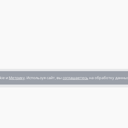
kie и
Метрику
. Используя сайт, вы
соглашаетесь
на обработку данных
Компания сертифицирована
ГОСТ ISO 9001-2011
(ISO 9001:2008)