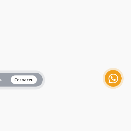
.
Согласен
Вся информация представленная на данном
сайте, не является рекламой и публичной
офертой и носит исключительно
ознакомительный характер.