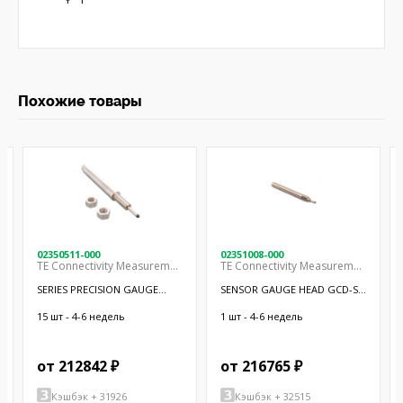
Похожие товары
02350511-000
02351008-000
TE Connectivity Measurement Specialties
TE Connectivity Measurement Specialties
SERIES PRECISION GAUGE
SENSOR GAUGE HEAD GCD-SE
HEADS
12.7MM
15 шт - 4-6 недель
1 шт - 4-6 недель
от 212842 ₽
от 216765 ₽
Кэшбэк + 31926
Кэшбэк + 32515