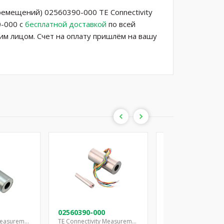
мещений) 02560390-000 TE Connectivity
0-000 с
бесплатной доставкой
по всей
им лицом. Счет на оплату пришлём на вашу
02560390-000
02560391-000
TE Connectivity Measurement Specialties
TE Connectivity Measurement Specialties