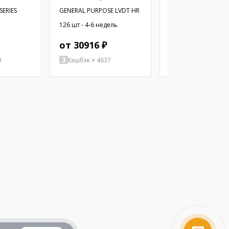
SERIES
GENERAL PURPOSE LVDT HR
LVDT MODEL HR 200
ь
126 шт - 4-6 недель
96 шт - 4-6 недель
от 30916 ₽
от 30916 ₽
9
Кэшбэк + 4637
Кэшбэк + 4637