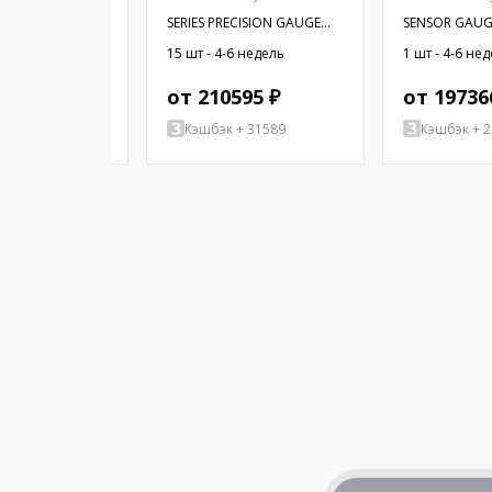
DT E SERIES ECON
SERIES PRECISION GAUGE
SENSOR GAUG
HEADS
SE 12.7MM
6 недель
15 шт - 4-6 недель
1 шт - 4-6 не
89 ₽
от 210595 ₽
от 19736
+ 4363
Кэшбэк + 31589
Кэшбэк + 