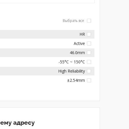
Выбрать все
HR
Active
46.0mm
-55°C ~ 150°C
High Reliability
±2.54mm
шему адресу