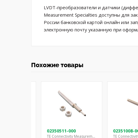
LVDT-преобразователи и датчики (дифф
Measurement Specialties доступны для з
России банковской картой онлайн или за
электронную почту указанную при оформл
Похожие товары
-000
02350511-000
02351008-0
TE Connectivity Measurement Specialties
TE Connectivity Measurement Specialties