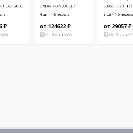
E HEAD GCD-
LINEAR TRANSDUCER
SENSOR LVDT HR 
дель
4 шт - 4-6 недель
3 шт - 4-6 недел
6 ₽
от 124622 ₽
от 29057 ₽
29605
Кэшбэк + 18693
Кэшбэк + 435