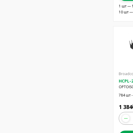
1 шт — 
10 шт —
Broadco
HCPL-2
OPTOISO
8DIP
784 шт -
1 384