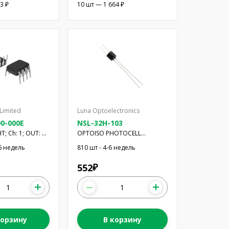
3 ₽
10 шт — 1 664 ₽
Limited
Luna Optoelectronics
0-000E
NSL-32H-103
; Ch: 1; OUT: с
OPTOISO PHOTOCELL
 Шмидта;
OPTOCOUPLER
-6 недель
810 шт - 4-6 недель
; DIP8
552
₽
корзину
В корзину