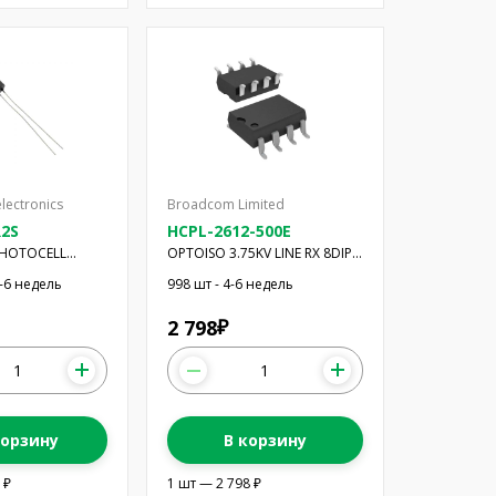
lectronics
Broadcom Limited
R2S
HCPL-2612-500E
PHOTOCELL
OPTOISO 3.75KV LINE RX 8DIP
LER
GW
4-6 недель
998 шт - 4-6 недель
2 798
₽
корзину
В корзину
 ₽
1 шт — 2 798 ₽