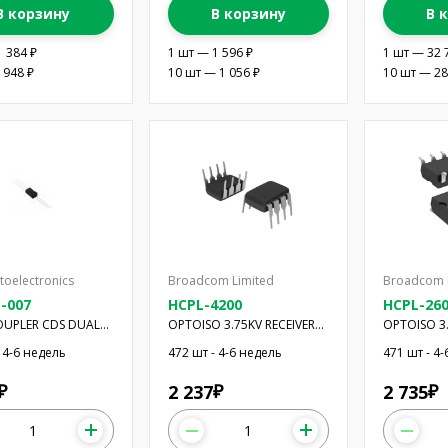
В корзину
В корзину
В 
1 384 ₽
1 шт — 1 596 ₽
1 шт — 32 
 948 ₽
10 шт — 1 056 ₽
10 шт — 28
toelectronics
Broadcom Limited
Broadcom 
-007
HCPL-4200
HCPL-260
UPLER CDS DUAL
OPTOISO 3.75KV RECEIVER
OPTOISO 3.
8DIP
8DIP GW
 4-6 недель
472 шт - 4-6 недель
471 шт - 4
2 237
2 735
₽
₽
₽