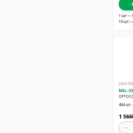
1 шт — 
10 шт —
Luna Op
NSL-33
OPTOCO
2000V
484 шт -
1 566