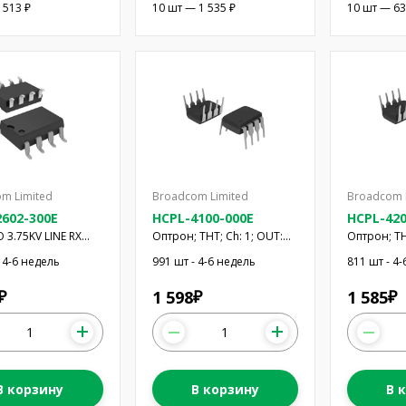
 513 ₽
10 шт — 1 535 ₽
10 шт — 63
m Limited
Broadcom Limited
Broadcom 
602-300E
HCPL-4100-000E
HCPL-420
 3.75KV LINE RX
Оптрон; THT; Ch: 1; OUT:
Оптрон; THT
W
транзисторный; 0,02Мбит/
триггером
 4-6 недель
991 шт - 4-6 недель
811 шт - 4
с; DIP8; 3кВ/мкс
0,02Мбит/с
1 598
1 585
₽
₽
₽
В корзину
В корзину
В 