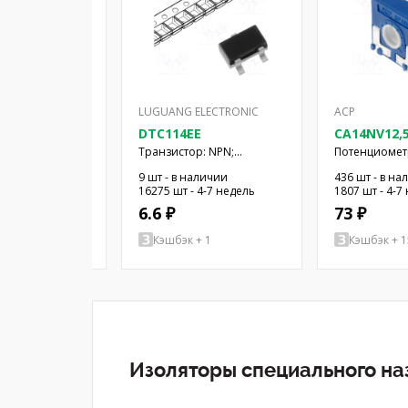
LUGUANG ELECTRONIC
ACP
DTC114EE
CA14NV12,5
100KA2020
итель: плавкая
Транзистор: NPN;
Потенциомет
ыстрый; 400мА;
биполярный; BRT; 50В;
монтажный;
 наличии
9 шт - в наличии
436 шт - в на
x20мм
50мА; 0,15Вт; SOT523
однооборотн
4-7 недель
16275 шт - 4-7 недель
1807 шт - 4-7
100кОм
6.6 ₽
73 ₽
+ 1
Кэшбэк + 1
Кэшбэк + 1
Изоляторы специального на