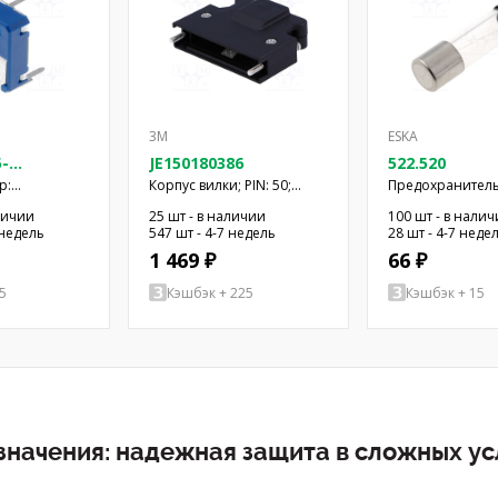
3M
ESKA
-
JE150180386
522.520
р:
Корпус вилки; PIN: 50;
Предохранитель
Фиксация: винтами; на
вставка; медлен
личии
25 шт - в наличии
100 шт - в нали
ый,горизонтальный;
провод; Mini D Ribbon
250ВAC; 5x20мм
 недель
547 шт - 4-7 недель
28 шт - 4-7 неде
1 469 ₽
66 ₽
5
Кэшбэк + 225
Кэшбэк + 15
значения: надежная защита в сложных у