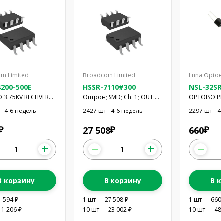
m Limited
Broadcom Limited
Luna Optoe
200-500E
HSSR-7110#300
NSL-32S
 3.75KV RECEIVER
Оптрон; SMD; Ch: 1; OUT:
OPTOISO 
W
транзисторный; Gull wing
OPTOCOUP
 - 4-6 недель
2427 шт - 4-6 недель
2297 шт - 
8; HSSR-711x
27 508
660
₽
₽
₽
В корзину
В корзину
В 
1 594 ₽
1 шт — 27 508 ₽
1 шт — 660
 1 206 ₽
10 шт — 23 002 ₽
10 шт — 48