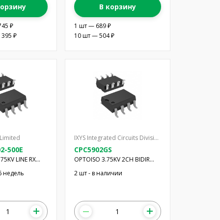
корзину
В корзину
745 ₽
1 шт — 689 ₽
 395 ₽
10 шт — 504 ₽
Limited
IXYS Integrated Circuits Division
2-500E
CPC5902GS
75KV LINE RX
OPTOISO 3.75KV 2CH BIDIR
8SMD
-6 недель
2 шт - в наличии