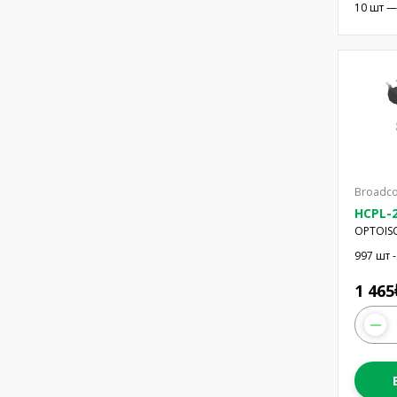
10 шт —
Broadco
HCPL-2
OPTOISO
8DIP G
997 шт -
1 465