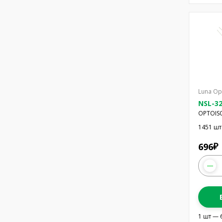
Luna Op
NSL-3
OPTOIS
OPTOCO
1451 шт
696
₽
1 шт — 