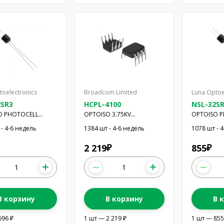
toelectronics
Broadcom Limited
Luna Optoe
2SR3
HCPL-4100
NSL-32S
O PHOTOCELL
OPTOISO 3.75KV
OPTOISO 
UPLER
TRANSMITTER 8DIP
OPTOCOUP
 - 4-6 недель
1384 шт - 4-6 недель
1078 шт - 
2 219
855
₽
₽
В корзину
В корзину
В 
696 ₽
1 шт — 2 219 ₽
1 шт — 855