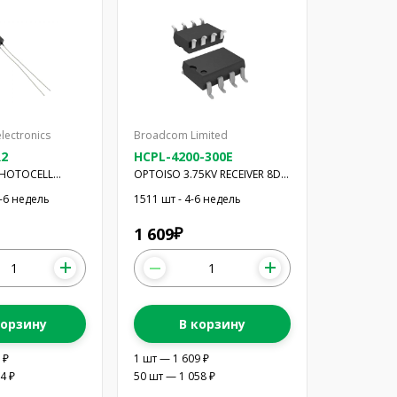
lectronics
Broadcom Limited
R2
HCPL-4200-300E
PHOTOCELL
OPTOISO 3.75KV RECEIVER 8DIP
LER
GW
4-6 недель
1511 шт - 4-6 недель
1 609
₽
корзину
В корзину
 ₽
1 шт — 1 609 ₽
4 ₽
50 шт — 1 058 ₽