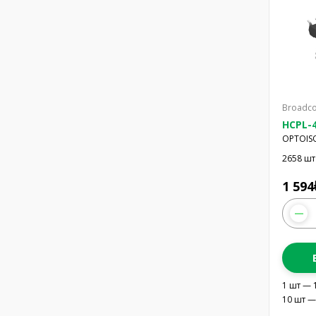
Broadco
HCPL-4
OPTOISO
8DIP G
2658 шт
1 594
1 шт — 
10 шт —