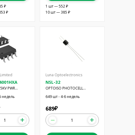
85 ₽
1 шт — 552 ₽
053 ₽
10 шт — 385 ₽
Limited
Luna Optoelectronics
14001HXA
NSL-32
.5KV PWR
OPTOISO PHOTOCELL
IP GW
OPTOCOUPLER
-6 недель
649 шт - 4-6 недель
689
₽