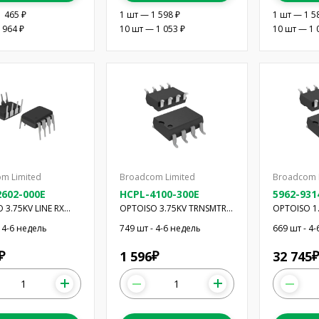
1 465 ₽
1 шт — 1 598 ₽
1 шт — 1 5
 964 ₽
10 шт — 1 053 ₽
10 шт — 1 
m Limited
Broadcom Limited
Broadcom 
602-000E
HCPL-4100-300E
5962-93
 3.75KV LINE RX
OPTOISO 3.75KV TRNSMTR
OPTOISO 1
8DIP GW
MOSFET 8D
 4-6 недель
749 шт - 4-6 недель
669 шт - 4
1 596
32 745
₽
₽
₽