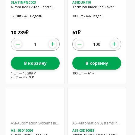
SLA11NPNC003
ASIDUK410
40mm Red E-Stop Control
Terminal Block End Cover
Station
325 шт - 4-6 недель
300 шт - 4-6 недель
10 289
61
₽
₽
В корзину
В корзину
1 шт — 10 289 ₽
100 шт — 61 ₽
2 шт — 9 259 ₽
ASI-Automation Systems Interconnect
ASI-Automation Systems Interconnect
ASI-03D100E6
ASI-03D100E8
40mm Twist E-Stop LED
40mm Twist E-Stop LED IP69K