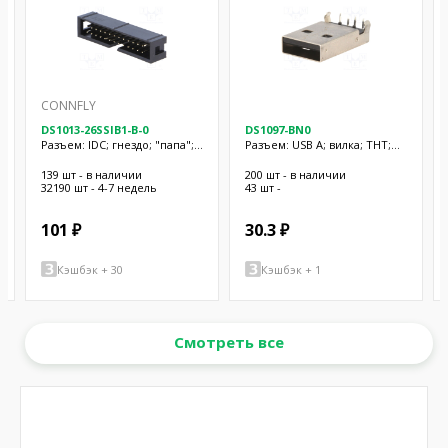
CONNFLY
DS1013-26SSIB1-B-0
DS1097-BN0
Разъем: IDC; гнездо; "папа";
Разъем: USB A; вилка; THT;
PIN: 26; прямой; THT;
угловой 90°; 1,5А; полиамид;
позолота; 2,54мм
500В
139 шт - в наличии
200 шт - в наличии
32190 шт - 4-7 недель
43 шт -
101 ₽
30.3 ₽
Кэшбэк + 30
Кэшбэк + 1
Смотреть все