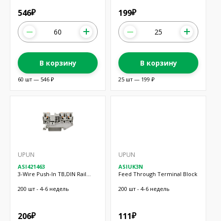
546
199
₽
₽
В корзину
В корзину
60 шт — 546 ₽
25 шт — 199 ₽
UPUN
UPUN
ASI421463
ASIUK3N
3-Wire Push-In TB,DIN Rail
Feed Through Terminal Block
Mount
200 шт - 4-6 недель
200 шт - 4-6 недель
206
111
₽
₽