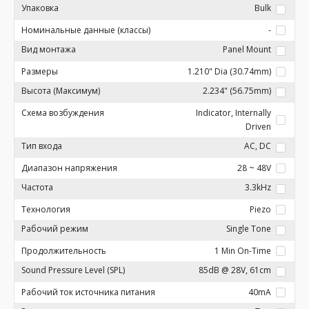
Упаковка
Bulk
Номинальные данные (классы)
-
Вид монтажа
Panel Mount
Размеры
1.210" Dia (30.74mm)
Высота (Максимум)
2.234" (56.75mm)
Схема возбуждения
Indicator, Internally
Driven
Тип входа
AC, DC
Диапазон напряжения
28 ~ 48V
Частота
3.3kHz
Технология
Piezo
Рабочий режим
Single Tone
Продолжительность
1 Min On-Time
Sound Pressure Level (SPL)
85dB @ 28V, 61cm
Рабочий ток источника питания
40mA