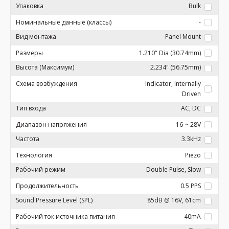
Упаковка
Bulk
Номинальные данные (классы)
-
Вид монтажа
Panel Mount
Размеры
1.210" Dia (30.74mm)
Высота (Максимум)
2.234" (56.75mm)
Схема возбуждения
Indicator, Internally
Driven
Тип входа
AC, DC
Диапазон напряжения
16 ~ 28V
Частота
3.3kHz
Технология
Piezo
Рабочий режим
Double Pulse, Slow
Продолжительность
0.5 PPS
Sound Pressure Level (SPL)
85dB @ 16V, 61cm
Рабочий ток источника питания
40mA