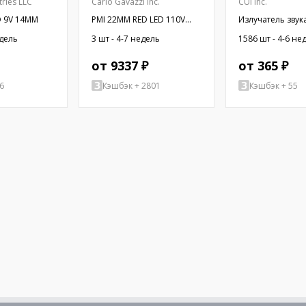
tries LLC
Carlo Gavazzi Inc.
CUI Inc.
O 9V 14MM
PMI 22MM RED LED 110V
Излучатель звука
W/BUZZER
электромагнит
едель
3 шт - 4-7 недель
1586 шт - 4-6 не
сигнализатор; S
2,73кГц
от 9337 ₽
от 365 ₽
6
Кэшбэк + 2801
Кэшбэк + 55