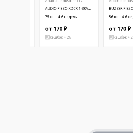
Adafruit Industries LLC
Adafruit Indus
 звука:
AUDIO PIEZO XDCR 1-30V
BUZZER PIEZ
агнитный
CHASSIS
-6 недель
75 шт - 4-6 недель
56 шт - 4-6 н
ор; THT; 2,8кГц
 ₽
от 170 ₽
от 170 ₽
+ 81
Кэшбэк + 26
Кэшбэк + 2