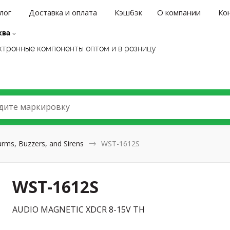
лог
Доставка и оплата
Кэшбэк
О компании
Ко
ква
ктронные компоненты оптом и в розницу
дите маркировку
arms, Buzzers, and Sirens
WST-1612S
WST-1612S
AUDIO MAGNETIC XDCR 8-15V TH