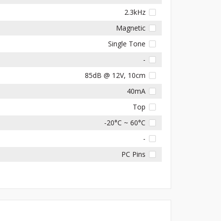
2.3kHz
Magnetic
Single Tone
-
85dB @ 12V, 10cm
40mA
Top
-20°C ~ 60°C
-
PC Pins