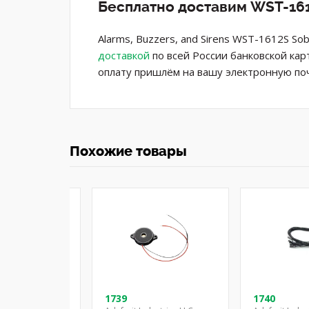
Бесплатно доставим WST-161
Alarms, Buzzers, and Sirens WST-1612S S
доставкой
по всей России банковской кар
оплату пришлём на вашу электронную поч
Похожие товары
2C
1739
1740