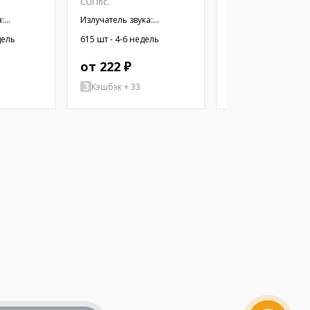
CUI Inc.
CUI Inc.
:
Излучатель звука:
Излучатель звука:
ный
электромагнитный
электромагнитный
дель
615 шт - 4-6 недель
341 шт - 4-6 недель
MD;
сигнализатор; THT; 2,4кГц
сигнализатор; SMD;
от 222 ₽
от 401 ₽
Кэшбэк + 33
Кэшбэк + 60