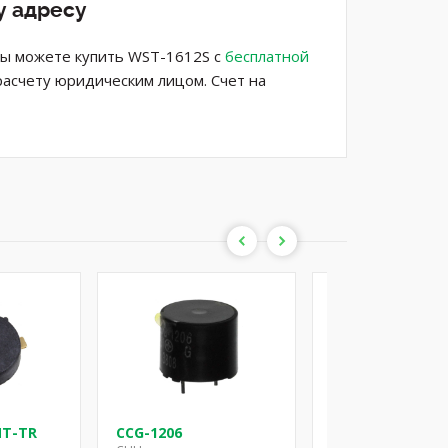
у адресу
. Вы можете купить WST-1612S с
бесплатной
расчету юридическим лицом. Счет на
MT-TR
CCG-1206
CD-1206-SMT