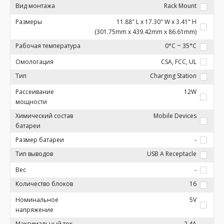
Вид монтажа
Rack Mount
Размеры
11.88" L x 17.30" W x 3.41" H
(301.75mm x 439.42mm x 86.61mm)
Рабочая температура
0°C ~ 35°C
Омологация
CSA, FCC, UL
Тип
Charging Station
Рассеивание
12W
мощности
Химический состав
Mobile Devices
батареи
Размер батареи
-
Тип выводов
USB A Receptacle
Вес
-
Количество блоков
16
Номинальное
5V
напряжение
Максимальный ток
2.4A