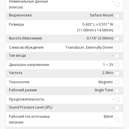
Номинальные данные
-
(классы)
Вид монтажа
Surface Mount
Размеры
0.433" L x 0.551" W
(11.00mm x 14.00mm)
Высота (Максимум)
0.118" (3.00mm)
Схема возбуждения
Transducer, Externally Driven
Тип входа
-
Диапазон напряжения
1 ~ 2V
Частота
2.3kHz
Технология
Magnetic
Рабочий режим
Single Tone
Продолжительность
-
Sound Pressure Level (SPL)
-
Рабочий ток источника
80mA
питания