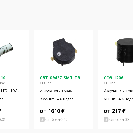
110
CBT-09427-SMT-TR
CCG-1206
Inc.
CUI Inc.
CUI Inc.
 LED 110V
Излучатель звука:
Излучатель звука
электромагнитный
электромагнит
дель
8955 шт - 4-6 недель
611 шт - 4-6 нед
сигнализатор; SMD;
сигнализатор; TH
2,73кГц
₽
от 1610 ₽
от 217 ₽
2801
Кэшбэк + 242
Кэшбэк + 33