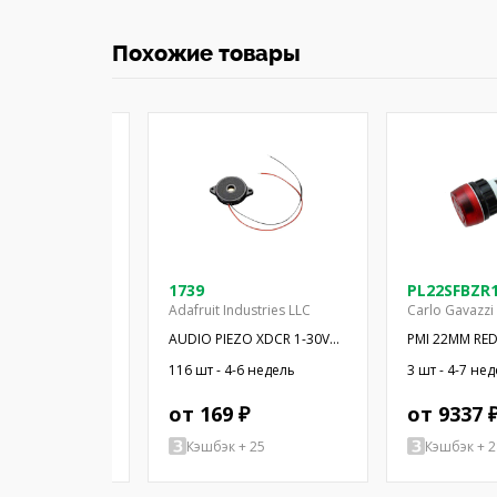
Похожие товары
2S
1739
PL22SFBZR
Adafruit Industries LLC
Carlo Gavazzi 
 звука:
AUDIO PIEZO XDCR 1-30V
PMI 22MM RED
агнитный
CHASSIS
W/BUZZER
 4-6 недель
116 шт - 4-6 недель
3 шт - 4-7 не
ор; THT; 2,4кГц
 ₽
от 169 ₽
от 9337 
+ 30
Кэшбэк + 25
Кэшбэк + 