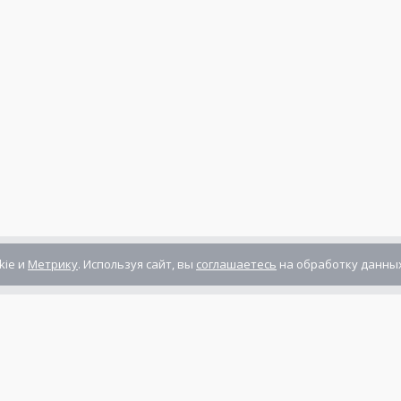
kie и
Метрику
. Используя сайт, вы
соглашаетесь
на обработку данных
Компания сертифицирована
ГОСТ ISO 9001-2011