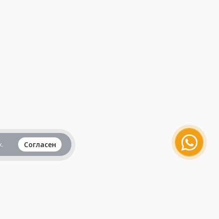
.
Согласен
Вся информация представленная на данном
сайте, не является рекламой и публичной
офертой и носит исключительно