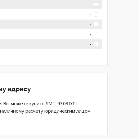
-
-
-
-
-
му адресу
не. Вы можете купить SMT-9303DT с
езналичному расчету юридическим лицом.