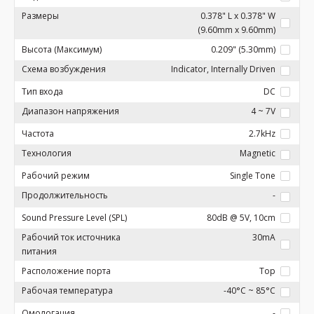
Размеры
0.378" L x 0.378" W
(9.60mm x 9.60mm)
Высота (Максимум)
0.209" (5.30mm)
Схема возбуждения
Indicator, Internally Driven
Тип входа
DC
Диапазон напряжения
4 ~ 7V
Частота
2.7kHz
Технология
Magnetic
Рабочий режим
Single Tone
Продолжительность
-
Sound Pressure Level (SPL)
80dB @ 5V, 10cm
Рабочий ток источника
30mA
питания
Расположение порта
Top
Рабочая температура
-40°C ~ 85°C
Омологация
-