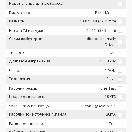
Номинальные данные (классы)
-
Вид монтажа
Panel Mount
Размеры
1.687" Dia (42.85mm)
Высота (Максимум)
1.511" (38.39mm)
Схема возбуждения
Indicator, Internally
Driven
Тип входа
AC
Диапазон напряжения
48 ~ 120V
Частота
2.9kHz
Технология
Piezo
Рабочий режим
Pulse, Fast
Продолжительность
10 PPS
Sound Pressure Level (SPL)
85dB @ 48V, 61cm
Рабочий ток источника питания
30mA
Расположение порта
Top
Рабочая температура
-40°C ~ 85°C