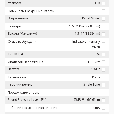
Упаковка
Bulk
Номинальные данные (классы)
-
Вид монтажа
Panel Mount
Размеры
1.687" Dia (42.85mm)
Высота (Максимум)
1.511" (38.39mm)
Схема возбуждения
Indicator, Internally
Driven
Тип входа
DC
Диапазон напряжения
16 ~ 28V
Частота
2.9kHz
Технология
Piezo
Рабочий режим
Single Tone
Продолжительность
-
Sound Pressure Level (SPL)
95dB @ 16V, 61cm
Рабочий ток источника питания
20mA