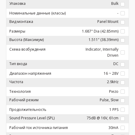
Упаковка
Bulk
Номинальные данные (классы)
-
Вид монтажа
Panel Mount
Размеры
1.687" Dia (42.85mm)
Высота (Максимум)
1.511" (38.39mm)
Схема возбуждения
Indicator, Internally
Driven
Тип входа
DC
Диапазон напряжения
16 ~ 28V
Частота
2.9kHz
Технология
Piezo
Рабочий режим
Pulse, Slow
Продолжительность
1 PPS
Sound Pressure Level (SPL)
75dB @ 16V, 61cm
Рабочий ток источника питания
30mA