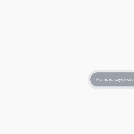
Мы используем coo
+7 (800) 302-65-54
+7 (495) 133-39-03