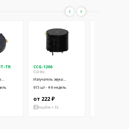
MT-TR
CCG-1206
CD-1206-SMT
CUI Inc.
CUI Inc.
:
Излучатель звука:
Излучатель звука:
ный
электромагнитный
электромагнитный
дель
615 шт - 4-6 недель
341 шт - 4-6 недель
MD;
сигнализатор; THT; 2,4кГц
сигнализатор; SMD;
от 222 ₽
от 401 ₽
Кэшбэк + 33
Кэшбэк + 60