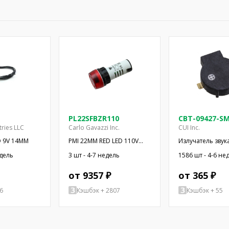
PL22SFBZR110
CBT-09427-S
tries LLC
Carlo Gavazzi Inc.
CUI Inc.
O 9V 14MM
PMI 22MM RED LED 110V
Излучатель звука
W/BUZZER
электромагнит
едель
3 шт - 4-7 недель
1586 шт - 4-6 не
сигнализатор; S
2,73кГц
от 9357 ₽
от 365 ₽
6
Кэшбэк + 2807
Кэшбэк + 55