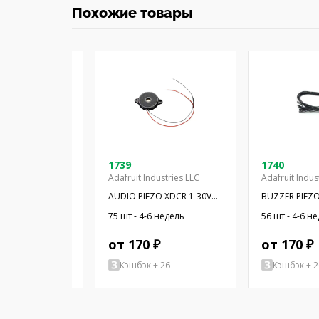
Похожие товары
2C
1739
1740
Adafruit Industries LLC
Adafruit Indus
 звука:
AUDIO PIEZO XDCR 1-30V
BUZZER PIEZ
агнитный
CHASSIS
-6 недель
75 шт - 4-6 недель
56 шт - 4-6 н
ор; THT; 2,8кГц
 ₽
от 170 ₽
от 170 ₽
+ 81
Кэшбэк + 26
Кэшбэк + 2