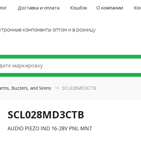
лог
Доставка и оплата
Кэшбэк
О компании
Ко
ктронные компоненты оптом и в розницу
дите маркировку
arms, Buzzers, and Sirens
SCL028MD3CTB
SCL028MD3CTB
AUDIO PIEZO IND 16-28V PNL MNT