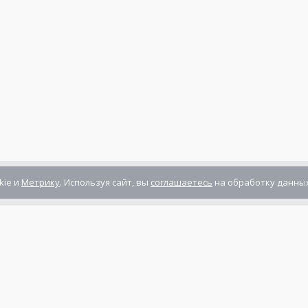
kie и
Метрику
. Используя сайт, вы
соглашаетесь
на обработку данных
Компания сертифицирована
ГОСТ ISO 9001-2011
(ISO 9001:2008)