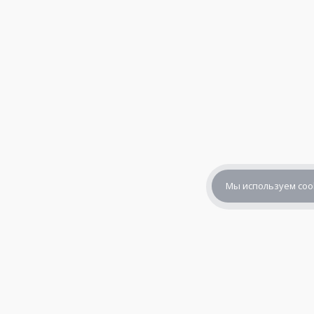
Мы используем coo
+7 (800) 302-65-54
+7 (495) 133-39-03