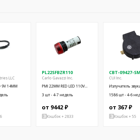
PL22SFBZR110
CBT-09427-S
tries LLC
Carlo Gavazzi Inc.
CUI Inc.
O 9V 14MM
PMI 22MM RED LED 110V
Излучатель звука
W/BUZZER
электромагнит
едель
3 шт - 4-7 недель
1586 шт - 4-6 не
сигнализатор; S
2,73кГц
от 9442 ₽
от 367 ₽
6
Кэшбэк + 2833
Кэшбэк + 55