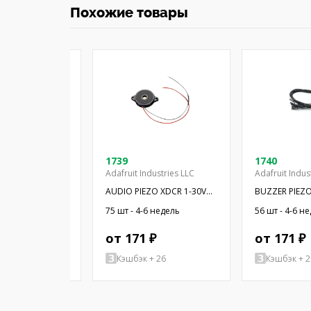
Похожие товары
2C
1739
1740
Adafruit Industries LLC
Adafruit Indus
 звука:
AUDIO PIEZO XDCR 1-30V
BUZZER PIEZ
агнитный
CHASSIS
-6 недель
75 шт - 4-6 недель
56 шт - 4-6 н
ор; THT; 2,8кГц
 ₽
от 171 ₽
от 171 ₽
+ 81
Кэшбэк + 26
Кэшбэк + 2