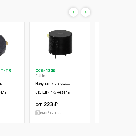
MT-TR
CCG-1206
CD-1206-SMT
CUI Inc.
CUI Inc.
:
Излучатель звука:
Излучатель звука:
ный
электромагнитный
электромагнитный
дель
615 шт - 4-6 недель
341 шт - 4-6 недель
MD;
сигнализатор; THT; 2,4кГц
сигнализатор; SMD;
от 223 ₽
от 403 ₽
Кэшбэк + 33
Кэшбэк + 60