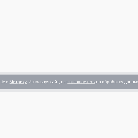
kie и
Метрику
. Используя сайт, вы
соглашаетесь
на обработку данных
Компания сертифицирована
ГОСТ ISO 9001-2011
(ISO 9001:2008)