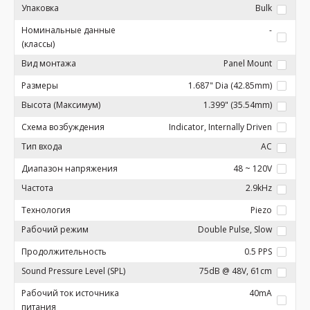
Упаковка
Bulk
Номинальные данные
-
(классы)
Вид монтажа
Panel Mount
Размеры
1.687" Dia (42.85mm)
Высота (Максимум)
1.399" (35.54mm)
Схема возбуждения
Indicator, Internally Driven
Тип входа
AC
Диапазон напряжения
48 ~ 120V
Частота
2.9kHz
Технология
Piezo
Рабочий режим
Double Pulse, Slow
Продолжительность
0.5 PPS
Sound Pressure Level (SPL)
75dB @ 48V, 61cm
Рабочий ток источника
40mA
питания