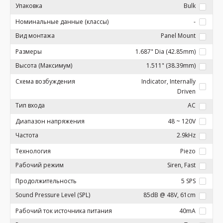
Упаковка
Bulk
Номинальные данные (классы)
-
Вид монтажа
Panel Mount
Размеры
1.687" Dia (42.85mm)
Высота (Максимум)
1.511" (38.39mm)
Схема возбуждения
Indicator, Internally
Driven
Тип входа
AC
Диапазон напряжения
48 ~ 120V
Частота
2.9kHz
Технология
Piezo
Рабочий режим
Siren, Fast
Продолжительность
5 SPS
Sound Pressure Level (SPL)
85dB @ 48V, 61cm
Рабочий ток источника питания
40mA