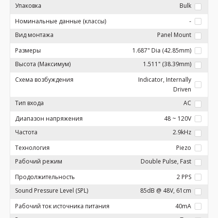
Упаковка
Bulk
Номинальные данные (классы)
-
Вид монтажа
Panel Mount
Размеры
1.687" Dia (42.85mm)
Высота (Максимум)
1.511" (38.39mm)
Схема возбуждения
Indicator, Internally
Driven
Тип входа
AC
Диапазон напряжения
48 ~ 120V
Частота
2.9kHz
Технология
Piezo
Рабочий режим
Double Pulse, Fast
Продолжительность
2 PPS
Sound Pressure Level (SPL)
85dB @ 48V, 61cm
Рабочий ток источника питания
40mA