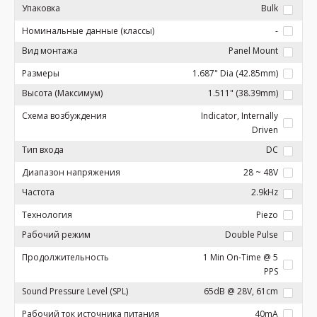
Упаковка
Bulk
Номинальные данные (классы)
-
Вид монтажа
Panel Mount
Размеры
1.687" Dia (42.85mm)
Высота (Максимум)
1.511" (38.39mm)
Схема возбуждения
Indicator, Internally
Driven
Тип входа
DC
Диапазон напряжения
28 ~ 48V
Частота
2.9kHz
Технология
Piezo
Рабочий режим
Double Pulse
Продолжительность
1 Min On-Time @ 5
PPS
Sound Pressure Level (SPL)
65dB @ 28V, 61cm
Рабочий ток источника питания
40mA