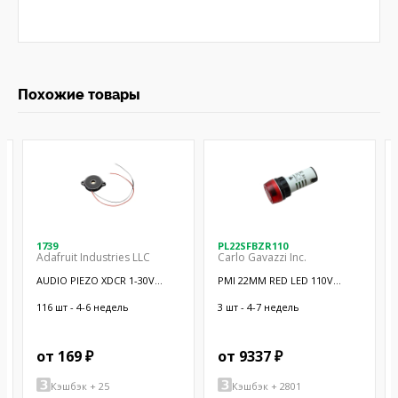
Похожие товары
1739
PL22SFBZR110
Adafruit Industries LLC
Carlo Gavazzi Inc.
AUDIO PIEZO XDCR 1-30V
PMI 22MM RED LED 110V
CHASSIS
W/BUZZER
116 шт - 4-6 недель
3 шт - 4-7 недель
от 169 ₽
от 9337 ₽
Кэшбэк + 25
Кэшбэк + 2801