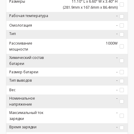
Размеры
11.10" L x 6.60" W x 3.40" H
(281.9mm x 167.6mm x 86.4mm)
Рабочая температура
-
Омологация
-
Тип
-
Рассеивание
1000W
мощности
Химический состав
-
батареи
Размер батареи
-
Тип выводов
-
Вес
-
Номинальное
-
напряжение
Максимальный ток
-
зарядки
Время зарядки
-