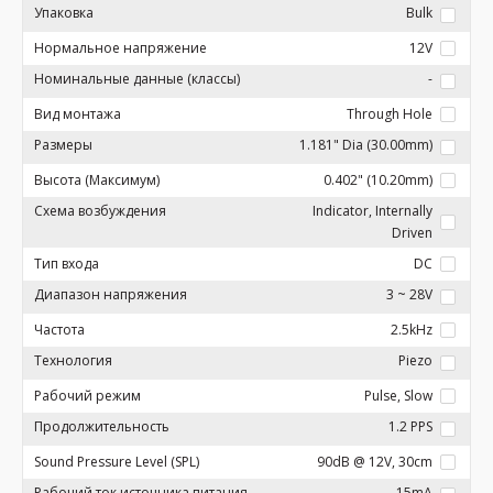
Упаковка
Bulk
Нормальное напряжение
12V
Номинальные данные (классы)
-
Вид монтажа
Through Hole
Размеры
1.181" Dia (30.00mm)
Высота (Максимум)
0.402" (10.20mm)
Схема возбуждения
Indicator, Internally
Driven
Тип входа
DC
Диапазон напряжения
3 ~ 28V
Частота
2.5kHz
Технология
Piezo
Рабочий режим
Pulse, Slow
Продолжительность
1.2 PPS
Sound Pressure Level (SPL)
90dB @ 12V, 30cm
Рабочий ток источника питания
15mA