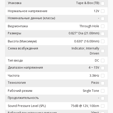
Упаковка
Tape & Box (TB)
Нормальное напряжение
12V
Номинальные данные (классы)
-
Вид монтажа
Through Hole
Размеры
0.827" Dia (21.00mm)
Высота (Максимум)
0.630" (16.00mm)
Схема возбуждения
Indicator, Internally
Driven
Тип входа
DC
Диапазон напряжения
4 ~ 15V
Частота
3.3kHz
Технология
Piezo
Рабочий режим
Single Tone
Продолжительность
-
Sound Pressure Level (SPL)
75dB @ 12V, 100cm
Рабочий ток источника питания
20mA