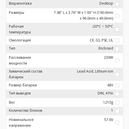
Вид монтажа
Desktop
Размеры
7.48" L x 3.78" W x 1.93" H (190.0mm
x 96.0mm x 49.0mm)
Рабочая
-20°C ~ 50°C
температура
Омологация
CE, GS, PSE, UL
Тип
Enclosed
Рассеивание
230W
мощности
Химический состав
Lead Acid, Lithium-Ion
батареи
Размер батареи
48V
Тип выводов
DIN, 4 Pin
Вес
1210g
Количество блоков
1
Номинальное
57.6V
напряжение