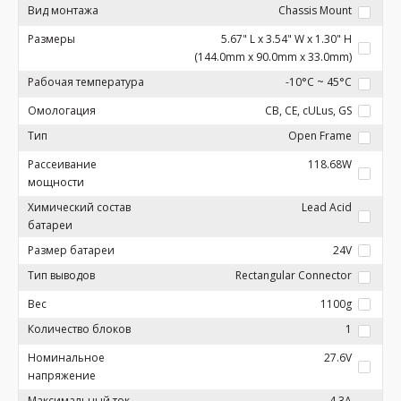
Вид монтажа
Chassis Mount
Размеры
5.67" L x 3.54" W x 1.30" H
(144.0mm x 90.0mm x 33.0mm)
Рабочая температура
-10°C ~ 45°C
Омологация
CB, CE, cULus, GS
Тип
Open Frame
Рассеивание
118.68W
мощности
Химический состав
Lead Acid
батареи
Размер батареи
24V
Тип выводов
Rectangular Connector
Вес
1100g
Количество блоков
1
Номинальное
27.6V
напряжение
Максимальный ток
4.3A