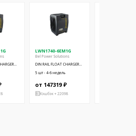
M1G
LWN1740-6EM1G
LWR1240-6EM1G
ons
Bel Power Solutions
Bel Power Solutions
CHARGER
DIN RAIL FLOAT CHARGER
DIN RAIL FLOAT CH
250W 48V
125W 24V
ь
5 шт - 4-6 недель
6 шт - 4-6 недель
₽
от 147319 ₽
от 114272 ₽
28
Кэшбэк + 22098
Кэшбэк + 17141