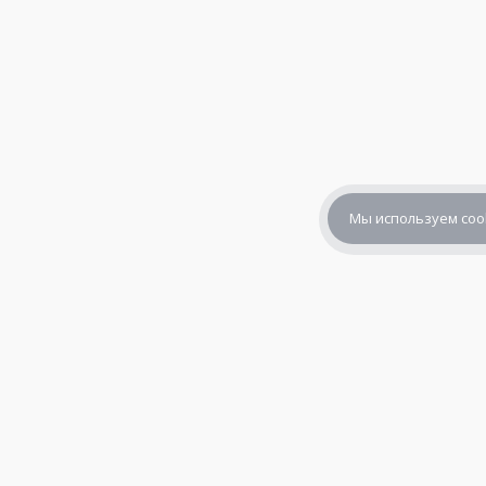
Мы используем coo
+7 (800) 302-65-54
+7 (495) 133-39-03
info@zener.ru