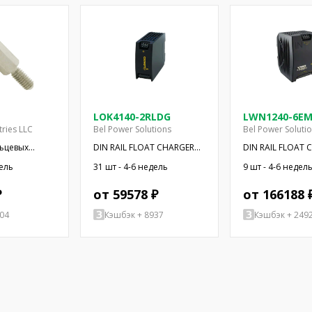
LOK4140-2RLDG
LWN1240-6E
tries LLC
Bel Power Solutions
Bel Power Soluti
льцевых
DIN RAIL FLOAT CHARGER
DIN RAIL FLOAT 
т.
50W 12V
250W 24V
дель
31 шт - 4-6 недель
9 шт - 4-6 недел
₽
от 59578 ₽
от 166188 
04
Кэшбэк + 8937
Кэшбэк + 249