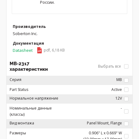
России.
Производитель
Soberton Inc.
Документация
Datasheet
pdf, 6,18 KB
MB-2317
Выбрать все
характеристики
Серия
MB
Part Status
Active
Нормальное напряжение
12V
Номинальные данные
-
(классы)
Вид монтажа
Panel Mount, Flange
Размеры
0.906" L x 0.669" W