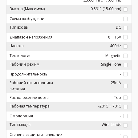
(23.00mm x 17.00mm)
Высота (Максимум)
0.591" (15.00mm)
Схема возбуждения
-
Тип входа
DC
Диапазон напряжения
8 ~ 15V
Частота
400Hz
Технология
Magnetic
Рабочий режим
Single Tone
Продолжительность
-
Рабочий ток источника
25mA
питания
Расположение порта
Top
Рабочая температура
-20°C ~ 70°C
Омологация
-
Тип вывода
Wire Leads
Степень защиты от внешних
-