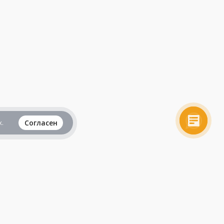
.
Согласен
Вся информация представленная на данном
сайте, не является рекламой и публичной
офертой и носит исключительно
ознакомительный характер.