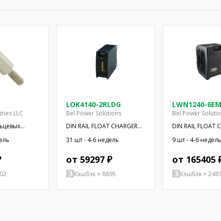
LOK4140-2RLDG
LWN1240-6E
tries LLC
Bel Power Solutions
Bel Power Soluti
льцевых
DIN RAIL FLOAT CHARGER
DIN RAIL FLOAT 
т.
50W 12V
250W 24V
дель
31 шт - 4-6 недель
9 шт - 4-6 недел
₽
от 59297 ₽
от 165405 
02
Кэшбэк + 8895
Кэшбэк + 248