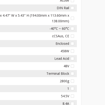
Active
DIN Rail
 x 4.47" W x 5.43" H (194.00mm x 113.60mm x
138.00mm)
-40°C ~ 60°C
cCSAus, CE
Enclosed
458W
Lead Acid
48V
Terminal Block
2800g
1
54.5V
8.4A