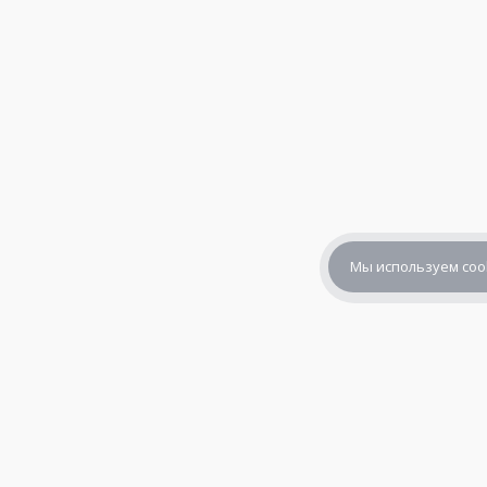
Мы используем coo
+7 (800) 302-65-54
+7 (495) 133-39-03
info@zener.ru