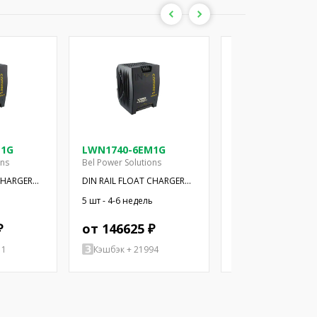
M1G
LWN1740-6EM1G
LWR1240-6EM1G
ons
Bel Power Solutions
Bel Power Solutions
CHARGER
DIN RAIL FLOAT CHARGER
DIN RAIL FLOAT CH
250W 48V
125W 24V
ь
5 шт - 4-6 недель
6 шт - 4-6 недель
₽
от 146625 ₽
от 113734 ₽
11
Кэшбэк + 21994
Кэшбэк + 17060