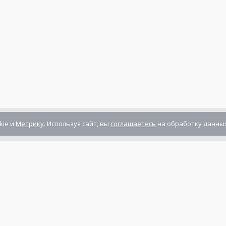
kie и
Метрику
. Используя сайт, вы
соглашаетесь
на обработку данных
Компания сертифицирована
ГОСТ ISO 9001-2011
(ISO 9001:2008)