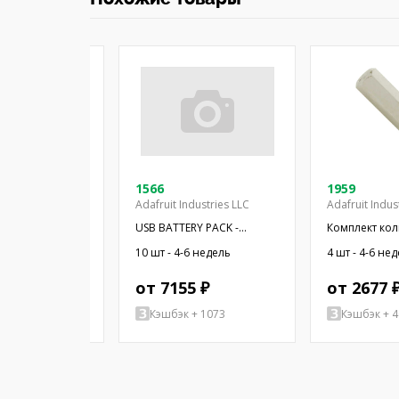
1566
1959
Adafruit Industries LLC
Adafruit Indus
арядное
USB BATTERY PACK -
Комплект ко
 Li-Po/Li-Ion;
10000MAH - 2
отверстий; 9ш
 недель
10 шт - 4-6 недель
4 шт - 4-6 не
500мА; 4,2В
 ₽
от 7155 ₽
от 2677 
+ 132
Кэшбэк + 1073
Кэшбэк + 4