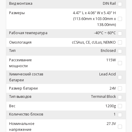
Вид монтажа
DIN Rail
Размеры
4.47" L x 4.06" W x 5.43" H
(113.60mm x 103.00mm x
138.00mm)
Рабочая температура
-40°C ~ 60°C
Омологация
cCSAus, CE, cULus, NEMKO
Тип
Enclosed
Рассеивание
115W
мощности
Химический состав
Lead Acid
батареи
Размер батареи
24V
Тип выводов
Terminal Block
Вес
1200g
Количество блоков
1
Номинальное
27.3V
напряжение