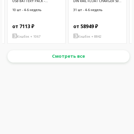
USB BATTERY PACK -
DIN RAIL FLOAT CHARGER 50W
10000MAH - 2
12V
10 шт - 4-6 недель
31 шт - 4-6 недель
от 7113 ₽
от 58949 ₽
Кэшбэк + 1067
Кэшбэк + 8842
Смотреть все