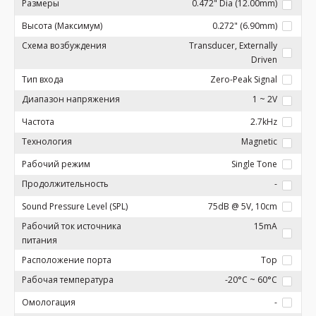
Размеры
0.472" Dia (12.00mm)
Высота (Максимум)
0.272" (6.90mm)
Схема возбуждения
Transducer, Externally
Driven
Тип входа
Zero-Peak Signal
Диапазон напряжения
1 ~ 2V
Частота
2.7kHz
Технология
Magnetic
Рабочий режим
Single Tone
Продолжительность
-
Sound Pressure Level (SPL)
75dB @ 5V, 10cm
Рабочий ток источника
15mA
питания
Расположение порта
Top
Рабочая температура
-20°C ~ 60°C
Омологация
-