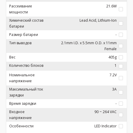
Рассеивание
21.6W
мощности
Химический состав
Lead Acid, Lithium-Ion
батареи
Размер батареи
-
Тип выводов
2.1mm I.D. x 5.5mm O.D. x 11mm
Female
Вес
405g
Количество блоков
1
Номинальное
7.2V
напряжение
Максимальный ток
3A
зарядки
Время зарядки
-
Входное
90 ~ 264 VAC
напряжение
Особенности
LED Indicator