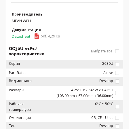
Производитель
MEAN WELL
Документация
Datasheet
pdf, 4,29 KB
GC30U-11P1J
Выбрать все
характеристики
Серия
GC30U
Part Status
Active
Вид монтажа
Desktop
Размеры
4.25" L x 2.64" W x 1.42" H
(108.00mm x 67.00mm x 36.00mm)
Рабочая
0°C ~ 50°C
температура
Омологация
CB, CE, cULus
Тип
Desktop