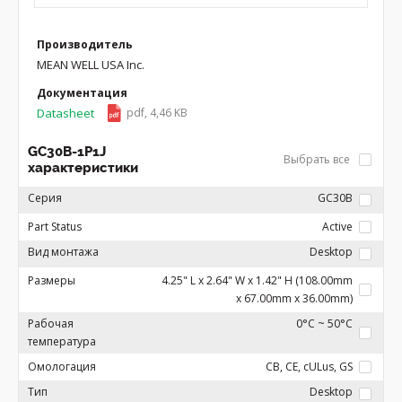
Производитель
MEAN WELL USA Inc.
Документация
Datasheet
pdf, 4,46 KB
GC30B-1P1J
Выбрать все
характеристики
Серия
GC30B
Part Status
Active
Вид монтажа
Desktop
Размеры
4.25" L x 2.64" W x 1.42" H (108.00mm
x 67.00mm x 36.00mm)
Рабочая
0°C ~ 50°C
температура
Омологация
CB, CE, cULus, GS
Тип
Desktop