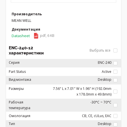
Производитель
MEAN WELL
Документация
Datasheet
pdf, 6 KB
ENC-240-12
Выбрать все
характеристики
Серия
ENC-240
Part Status
Active
Вид монтажа
Desktop
Размеры
7.56" L x 7.01" W x 1.96" H (192.0mm
x 178.0mm x 49.8mm)
Рабочая
-30°C ~ 70°C
температура
Омологация
CB, CE, cULus, EAC
Тип
Desktop