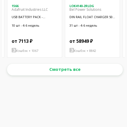
1566
LOK4140-2RLDG
Adafruit Industries LLC
Bel Power Solutions
USB BATTERY PACK -
DIN RAIL FLOAT CHARGER 50W
10000MAH - 2
12V
10 шт - 4-6 недель
31 шт - 4-6 недель
от 7113 ₽
от 58949 ₽
Кэшбэк + 1067
Кэшбэк + 8842
Смотреть все