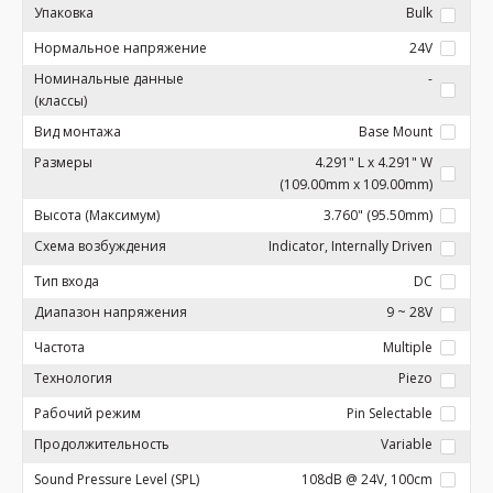
Упаковка
Bulk
Нормальное напряжение
24V
Номинальные данные
-
(классы)
Вид монтажа
Base Mount
Размеры
4.291" L x 4.291" W
(109.00mm x 109.00mm)
Высота (Максимум)
3.760" (95.50mm)
Схема возбуждения
Indicator, Internally Driven
Тип входа
DC
Диапазон напряжения
9 ~ 28V
Частота
Multiple
Технология
Piezo
Рабочий режим
Pin Selectable
Продолжительность
Variable
Sound Pressure Level (SPL)
108dB @ 24V, 100cm