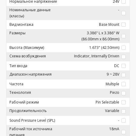
Нормальное напряжение
24V
Номинальные данные
-
(классы)
Вид монтажа
Base Mount
Размеры
3.386" L x 3.386" W
(86.00mm x 86.00mm)
Высота (Максимум)
1.673" (42.50mm)
Схема возбуждения
Indicator, Internally Driven
Тип входа
DC
Диапазон напряжения
9 ~ 28V
Частота
Multiple
Технология
Piezo
Рабочий режим
Pin Selectable
Продолжительность
Variable
Sound Pressure Level (SPL)
-
Рабочий ток источника
18mA
питания