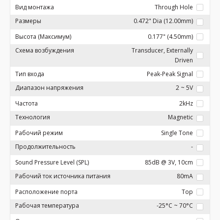
Вид монтажа
Through Hole
Размеры
0.472" Dia (12.00mm)
Высота (Максимум)
0.177" (4.50mm)
Схема возбуждения
Transducer, Externally
Driven
Тип входа
Peak-Peak Signal
Диапазон напряжения
2 ~ 5V
Частота
2kHz
Технология
Magnetic
Рабочий режим
Single Tone
Продолжительность
-
Sound Pressure Level (SPL)
85dB @ 3V, 10cm
Рабочий ток источника питания
80mA
Расположение порта
Top
Рабочая температура
-25°C ~ 70°C