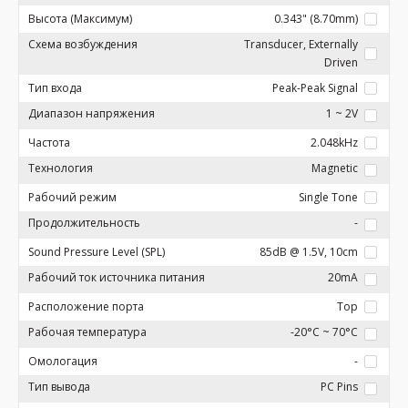
Высота (Максимум)
0.343" (8.70mm)
Схема возбуждения
Transducer, Externally
Driven
Тип входа
Peak-Peak Signal
Диапазон напряжения
1 ~ 2V
Частота
2.048kHz
Технология
Magnetic
Рабочий режим
Single Tone
Продолжительность
-
Sound Pressure Level (SPL)
85dB @ 1.5V, 10cm
Рабочий ток источника питания
20mA
Расположение порта
Top
Рабочая температура
-20°C ~ 70°C
Омологация
-
Тип вывода
PC Pins