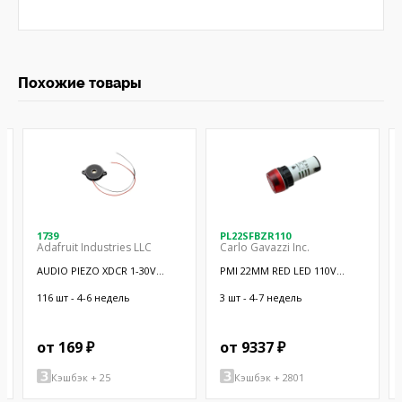
Похожие товары
1739
PL22SFBZR110
Adafruit Industries LLC
Carlo Gavazzi Inc.
AUDIO PIEZO XDCR 1-30V
PMI 22MM RED LED 110V
CHASSIS
W/BUZZER
116 шт - 4-6 недель
3 шт - 4-7 недель
от 169 ₽
от 9337 ₽
Кэшбэк + 25
Кэшбэк + 2801