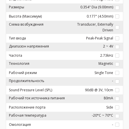
Размеры
0.354" Dia (9.00mm)
Высота (Максимум)
0.177" (4.50mm)
Схема возбуждения
Transducer, Externally
Driven
Тип входа
Peak-Peak Signal
Диапазон напряжения
2 ~ 4V
Частота
2.73kHz
Технология
Magnetic
Рабочий режим
Single Tone
Продолжительность
-
Sound Pressure Level (SPL)
90dB @ 3V, 10cm
Рабочий ток источника питания
80mA
Расположение порта
Side
Рабочая температура
-20°C ~ 70°C
Омологация
-