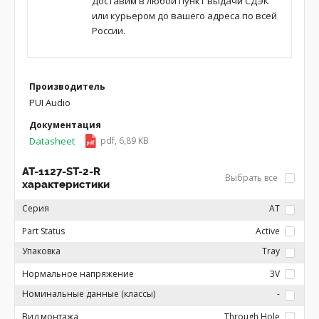
Доставим в любой пункт выдачи СДЭК
или курьером до вашего адреса по всей
России.
Производитель
PUI Audio
Документация
Datasheet
pdf, 6,89 KB
AT-1127-ST-2-R
Выбрать все
характеристики
Серия
AT
Part Status
Active
Упаковка
Tray
Нормальное напряжение
3V
Номинальные данные (классы)
-
Вид монтажа
Through Hole