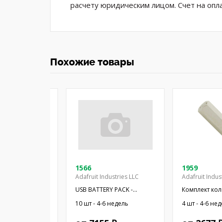
расчету юридическим лицом. Счет на опл
Похожие товары
1566
1959
Adafruit Industries LLC
Adafruit Indus
арядное
USB BATTERY PACK -
Комплект ко
 Li-Po/Li-Ion;
10000MAH - 2
отверстий; 9ш
 недель
10 шт - 4-6 недель
4 шт - 4-6 не
500мА; 4,2В