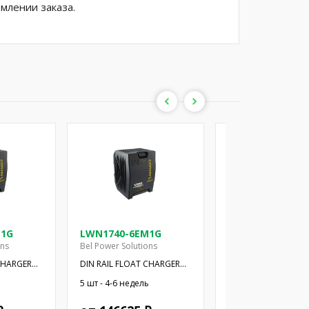
млении заказа.
M1G
LWN1740-6EM1G
LWR1240-6EM1G
ons
Bel Power Solutions
Bel Power Solutions
CHARGER
DIN RAIL FLOAT CHARGER
DIN RAIL FLOAT CH
250W 48V
125W 24V
ь
5 шт - 4-6 недель
6 шт - 4-6 недель