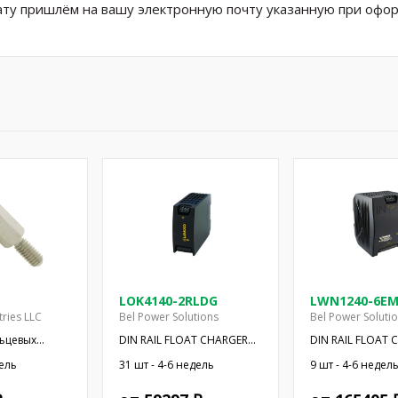
ату пришлём на вашу электронную почту указанную при офор
LOK4140-2RLDG
LWN1240-6E
tries LLC
Bel Power Solutions
Bel Power Soluti
льцевых
DIN RAIL FLOAT CHARGER
DIN RAIL FLOAT 
т.
50W 12V
250W 24V
дель
31 шт - 4-6 недель
9 шт - 4-6 недел