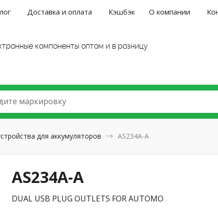
лог
Доставка и оплата
Кэшбэк
О компании
Ко
ктронные компоненты оптом и в розницу
дите маркировку
устройства для аккумуляторов
AS234A-A
AS234A-A
DUAL USB PLUG OUTLETS FOR AUTOMO