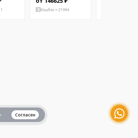
₽
от 146625 ₽
от 113734 ₽
11
Кэшбэк + 21994
Кэшбэк + 17060
.
Согласен