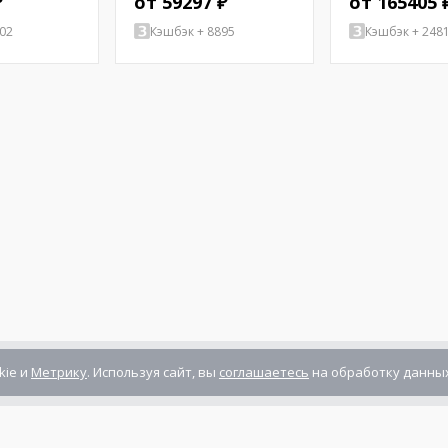
₽
от 59297 ₽
от 165405 
02
Кэшбэк + 8895
Кэшбэк + 248
kie и
Метрику
. Используя сайт, вы
соглашаетесь
на обработку данных