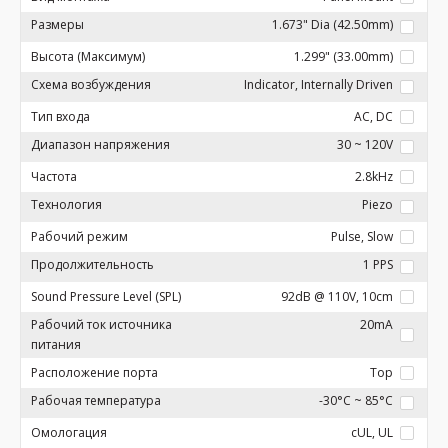
Размеры
1.673" Dia (42.50mm)
Высота (Максимум)
1.299" (33.00mm)
Схема возбуждения
Indicator, Internally Driven
Тип входа
AC, DC
Диапазон напряжения
30 ~ 120V
Частота
2.8kHz
Технология
Piezo
Рабочий режим
Pulse, Slow
Продолжительность
1 PPS
Sound Pressure Level (SPL)
92dB @ 110V, 10cm
Рабочий ток источника
20mA
питания
Расположение порта
Top
Рабочая температура
-30°C ~ 85°C
Омологация
cUL, UL