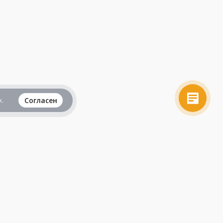
.
Согласен
Вся информация представленная на данном
сайте, не является рекламой и публичной
офертой и носит исключительно
ознакомительный характер.
Продолжая пользоваться сайтом, вы
принимаете все
пользовательские соглашения
.