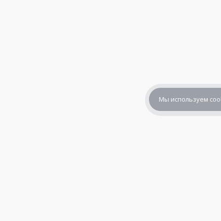
Мы используем coo
+7 (800) 302-65-54
+7 (495) 133-39-03
info@zener.ru