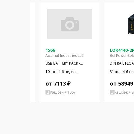
1566
LOK4140-2
Battery Company
Adafruit Industries LLC
Bel Power Sol
RGER
USB BATTERY PACK -
DIN RAIL FLO
/C/D
10000MAH - 2
50W 12V
6 недель
10 шт - 4-6 недель
31 шт - 4-6 н
1 ₽
от 7113 ₽
от 58949
+ 1184
Кэшбэк + 1067
Кэшбэк + 