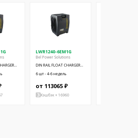
M1G
LWR1240-6EM1G
LWR1740-6EM1
ons
Bel Power Solutions
Bel Power Solutions
CHARGER
DIN RAIL FLOAT CHARGER
Блок питания:
125W 24V
импульсный
ль
6 шт - 4-6 недель
1 шт - 4-6 недель
₽
от 113065 ₽
от 86698 ₽
67
Кэшбэк + 16960
Кэшбэк + 13005