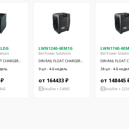
RLDG
LWN1240-6EM1G
LWN1740-6E
utions
Bel Power Solutions
Bel Power Soluti
AT CHARGER
DIN RAIL FLOAT CHARGER
DIN RAIL FLOAT 
250W 24V
250W 48V
едель
9 шт - 4-6 недель
38 шт - 4-6 неде
 ₽
от 164433 ₽
от 148445 
8842
Кэшбэк + 24665
Кэшбэк + 222