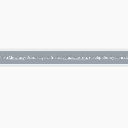
kie и
Метрику
. Используя сайт, вы
соглашаетесь
на обработку данных
Компания сертифицирована
ГОСТ ISO 9001-2011
(ISO 9001:2008)
Режим работы: Пн-Пт: 10.00 - 17.00
Сб-Вс: выходной