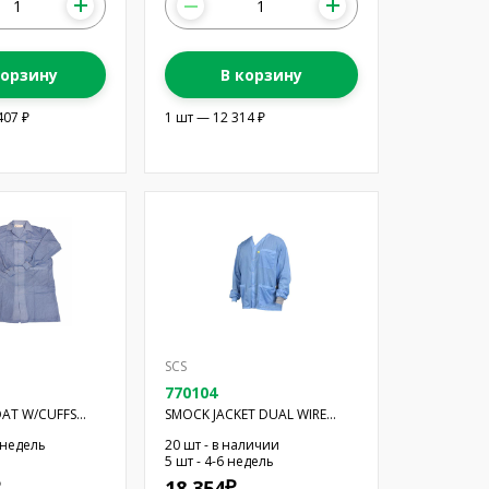
корзину
В корзину
407 ₽
1 шт — 12 314 ₽
SCS
770104
OAT W/CUFFS
SMOCK JACKET DUAL WIRE
BLUE XL
6 недель
20 шт - в наличии
5 шт - 4-6 недель
18 354
₽