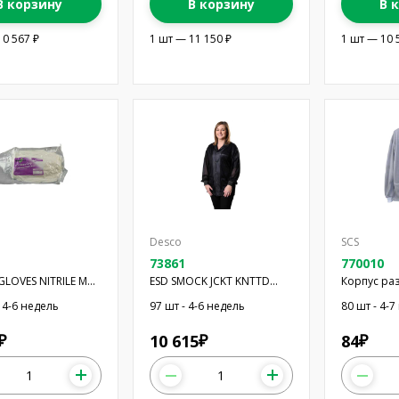
В корзину
В корзину
В 
10 567 ₽
1 шт — 11 150 ₽
1 шт — 10 
Desco
SCS
73861
770010
GLOVES NITRILE MD
ESD SMOCK JCKT KNTTD
Корпус раз
CFFS BK SM
Quadlock 1
 4-6 недель
97 шт - 4-6 недель
80 шт - 4-
10 615
84
₽
₽
₽