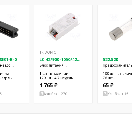
TRIDONIC
SIB1-B-0
LC 42/900-1050/42
522.520
FLEXC SC SNC4
гнездо;
Блок питания:
Предохранитель
34; прямой;
импульсный; LED; 42Вт;
вставка; медлен
личии
1 шт - в наличии
100 шт - в нали
а; 2,54мм
24÷42ВDC; 900÷1050мА;
250ВAC; 5x20мм
 недель
129 шт - 4-7 недель
76 шт -
IP20
1 765 ₽
65 ₽
5
Кэшбэк + 270
Кэшбэк + 15