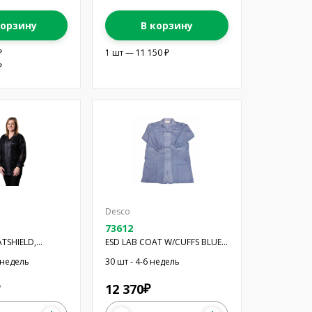
корзину
В корзину
₽
1 шт — 11 150 ₽
₽
Desco
73612
TSHIELD,
ESD LAB COAT W/CUFFS BLUE
ITT
M
6 недель
30 шт - 4-6 недель
12 370
₽