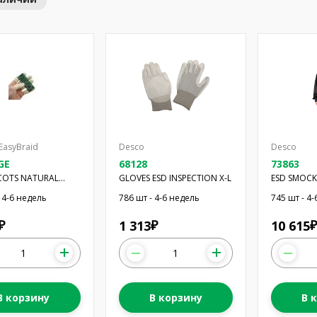
asyBraid
Desco
Desco
GE
68128
73863
 COTS NATURAL
GLOVES ESD INSPECTION X-L
ESD SMOCK
20PC
CFFS BK LG
 4-6 недель
786 шт - 4-6 недель
745 шт - 4
1 313
10 615
₽
₽
₽
В корзину
В корзину
В 