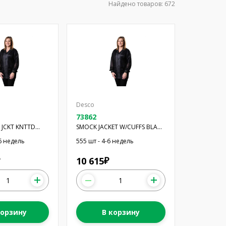
Найдено товаров:
672
Desco
73862
 JCKT KNTTD
SMOCK JACKET W/CUFFS BLACK
MED
-6 недель
555 шт - 4-6 недель
10 615
₽
корзину
В корзину