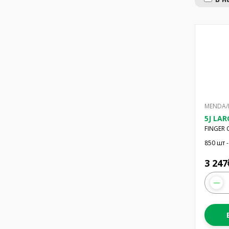
MENDA/E
5J LAR
FINGER
LARGE 7
850 шт -
3 247