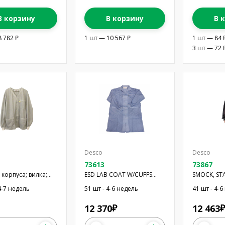
В корзину
В корзину
В 
8 782 ₽
1 шт — 10 567 ₽
1 шт — 84 
3 шт — 72 
Desco
Desco
73613
73867
корпуса; вилка;
ESD LAB COAT W/CUFFS
SMOCK, STA
k 12pin; белый
BLUE L
JACKET, KN
4-7 недель
51 шт - 4-6 недель
41 шт - 4-
12 370
12 463
₽
₽