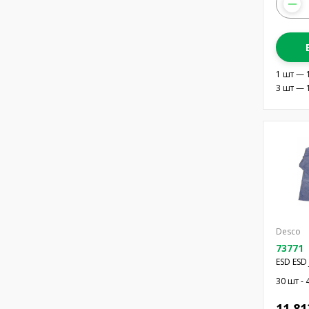
1 шт — 
3 шт — 
Desco
73771
ESD ESD
BLUE 3X
30 шт - 
11 81