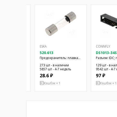
ESKA
CONNFLY
6SSIB1-B-0
520.613
DS1013-34S
C; гнездо;
Предохранитель: плавкая
Разъем: IDC; 
N: 26; прямой;
вставка; быстрый; 400мА;
"папа"; PIN: 
 наличии
273 шт - в наличии
129 шт - в на
лота; 2,54мм
250ВAC; 5x20мм
THT; позолот
 4-7 недель
5857 шт - 4-7 недель
9542 шт - 4-7
28.6 ₽
97 ₽
+ 15
Кэшбэк + 1
Кэшбэк + 1