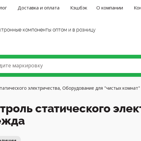
лог
Доставка и оплата
Кэшбэк
О компании
Ко
ква
ктронные компоненты оптом и в розницу
дите маркировку
татического электричества, Оборудование для "чистых комнат"
троль статического элек
ежда
аличии