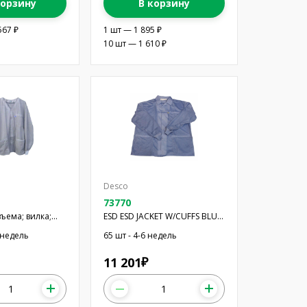
корзину
В корзину
567 ₽
1 шт — 1 895 ₽
10 шт — 1 610 ₽
Desco
73770
ъема; вилка;
ESD ESD JACKET W/CUFFS BLUE
2pin; черный
2XL
7 недель
65 шт - 4-6 недель
11 201
₽