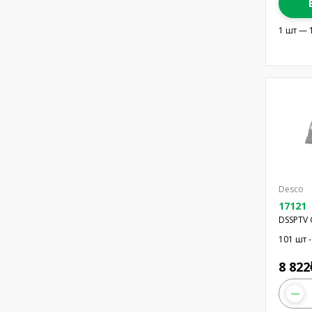
1 шт — 
Desco
17121
DSSPTV 
100PC
101 шт -
8 822