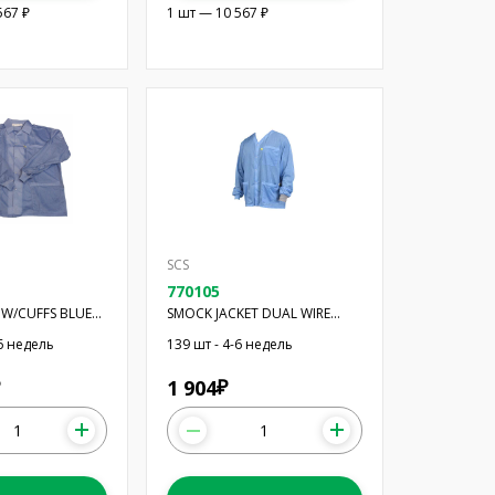
567 ₽
1 шт — 10 567 ₽
SCS
770105
 W/CUFFS BLUE
SMOCK JACKET DUAL WIRE
BLUE 2XL
-6 недель
139 шт - 4-6 недель
1 904
₽