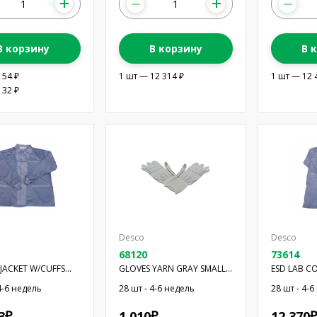
В корзину
В корзину
В 
154 ₽
1 шт — 12 314 ₽
1 шт — 12 
132 ₽
Desco
Desco
68120
73614
 JACKET W/CUFFS
GLOVES YARN GRAY SMALL
ESD LAB C
L
1PAIR
BLUE XL
4-6 недель
28 шт - 4-6 недель
28 шт - 4-
3
1 010
12 370
₽
₽
₽