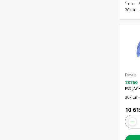
1 шт — 
20 шт —
Desco
73760
ESD JAC
307 шт -
10 61