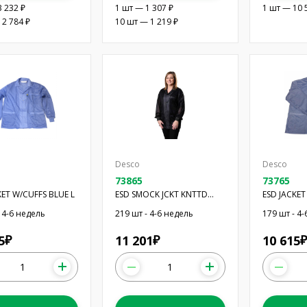
3 232 ₽
1 шт — 1 307 ₽
1 шт — 10 
 2 784 ₽
10 шт — 1 219 ₽
Desco
Desco
73865
73765
KET W/CUFFS BLUE L
ESD SMOCK JCKT KNTTD
ESD JACKET
CFFS BK 2XL
XL
 4-6 недель
219 шт - 4-6 недель
179 шт - 4
5
11 201
10 615
₽
₽
₽