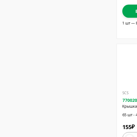
1 шт — 
SCS
770020
Крышка 
Quadloc
65 шт - 
155
₽