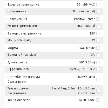
Входное напряжение
90 ~ 264 VAC
Применение
ITE (Commercial)
Поляризация
Positive Center
Регион применееия
International
Выходное напряжение
12V
Мощность (Ватт)
36W
Форма
Wall Mount
Выходной ток (Макс)
3A
Длина шнура
59" (1.50m)
Эффективность
Level VI, CoC Tier 2
Потребление энергии
100mW (Max)
без нагрузки
Тип выходного
Barrel Plug, 2.5mm I.D. x 5.5mm
соединителя
O.D. x 9.5mm
Input Connector
Multi-Blade