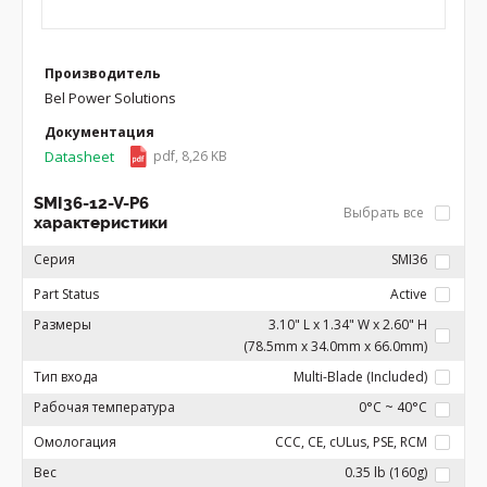
Производитель
Bel Power Solutions
Документация
Datasheet
pdf, 8,26 KB
SMI36-12-V-P6
Выбрать все
характеристики
Серия
SMI36
Part Status
Active
Размеры
3.10" L x 1.34" W x 2.60" H
(78.5mm x 34.0mm x 66.0mm)
Тип входа
Multi-Blade (Included)
Рабочая температура
0°C ~ 40°C
Омологация
CCC, CE, cULus, PSE, RCM
Вес
0.35 lb (160g)