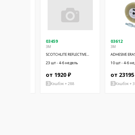
03459
03612
3M
3M
SULATING SPRAY
SCOTCHLITE REFLECTIVE
ADHESIVE ERA
TAPE
 недель
23 шт - 4-6 недель
10 шт - 4-6 н
52 ₽
от 1920 ₽
от 23195
+ 2498
Кэшбэк + 288
Кэшбэк + 