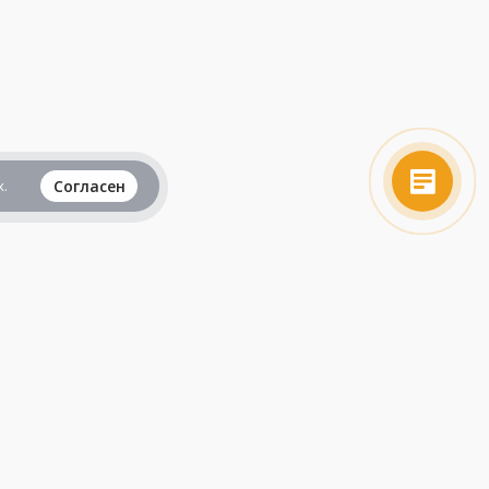
.
Согласен
Вся информация представленная на данном
сайте, не является рекламой и публичной
офертой и носит исключительно
ознакомительный характер.
Продолжая пользоваться сайтом, вы
принимаете все
пользовательские соглашения
.