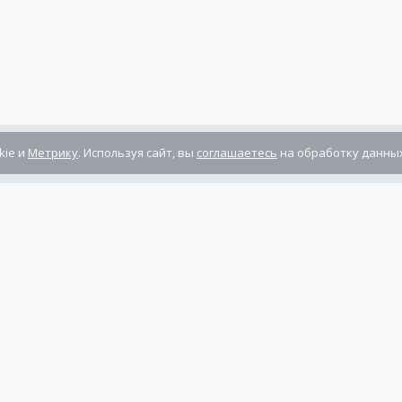
kie и
Метрику
. Используя сайт, вы
соглашаетесь
на обработку данных
Компания сертифицирована
ГОСТ ISO 9001-2011
(ISO 9001:2008)
Режим работы: Пн-Пт: 10.00 - 17.00
Сб-Вс: выходной