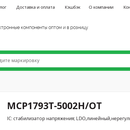
лог
Доставка и оплата
Кэшбэк
О компании
Ко
ктронные компоненты оптом и в розницу
дите маркировку
MCP1793T-5002H/OT
IC: стабилизатор напряжения; LDO,линейный,нерегу