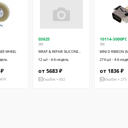
03625
10114-3000PC
3M
3M
SER WHEEL
WRAP & REPAIR SILICONE
MINI D RIBBON (
TAPE
CONNECTORS 1
едель
12 шт - 4-6 недель
274 шт - 4-6 нед
 ₽
от 5683 ₽
от 1836 ₽
3479
Кэшбэк + 852
Кэшбэк + 275