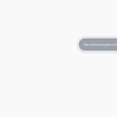
Мы используем coo
+7 (800) 302-65-54
+7 (495) 133-39-03
info@zener.ru