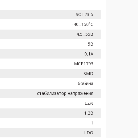
SOT23-5
-40...150°C
4,5...55В
5В
0,1А
MCP1793
SMD
бобина
стабилизатор напряжения
±2%
1,2В
1
LDO