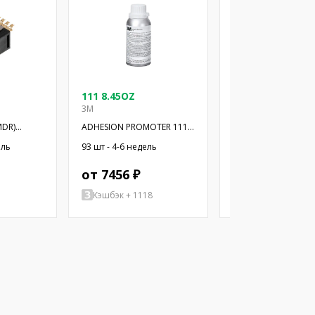
111 8.45OZ
12226-5100-00FR
3M
3M
MDR)
ADHESION PROMOTER 111
3M SHRUNK DELTA 
250 ML 4 E
(SDR) CON
ель
93 шт - 4-6 недель
796 шт - 4-6 недель
от 7456 ₽
от 1956 ₽
Кэшбэк + 1118
Кэшбэк + 293