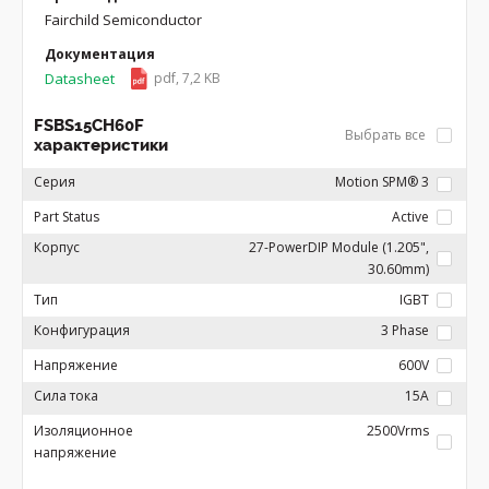
Fairchild Semiconductor
Документация
Datasheet
pdf, 7,2 KB
FSBS15CH60F
Выбрать все
характеристики
Серия
Motion SPM® 3
Part Status
Active
Корпус
27-PowerDIP Module (1.205",
30.60mm)
Тип
IGBT
Конфигурация
3 Phase
Напряжение
600V
Сила тока
15A
Изоляционное
2500Vrms
напряжение