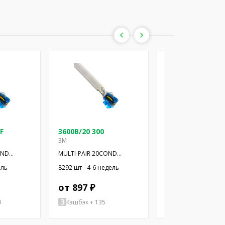
F
3600B/20 300
3600B/24 100SF
3M
3M
OND
MULTI-PAIR 20COND
MULTI-PAIR 24COND
28AWG 300'
28AWG 100'
ель
8292 шт - 4-6 недель
4 шт - 4-6 недель
от 897 ₽
от 11705 ₽
9
Кэшбэк + 135
Кэшбэк + 1756