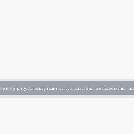
kie и
Метрику
. Используя сайт, вы
соглашаетесь
на обработку данных
Компания сертифицирована
ГОСТ ISO 9001-2011