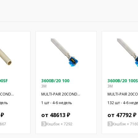
00SF
3600B/20 100
3600B/20 100S
3M
3M
14COND
MULTI-PAIR 20COND
MULTI-PAIR 20C
28AWG 100'
28AWG 100'
едель
1 шт - 4-6 недель
132 шт - 4-6 нед
 ₽
от 48613 ₽
от 47792 ₽
7867
Кэшбэк + 7292
Кэшбэк + 716