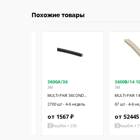
Похожие товары
 100SF
3600A/36
3600B/14 1
3M
3M
R 36COND
MULTI-PAIR 36COND
MULTI-PAIR 
'
28AWG BLK 100'
28AWG 100'
-6 недель
2700 шт - 4-6 недель
67 шт - 4-6 н
2 ₽
от 1567 ₽
от 52445
+ 219
Кэшбэк + 235
Кэшбэк + 